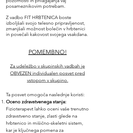
pozornosti in prilagajanja vaj
posameznikovim potrebam.
Z vadbo FIT HRBTENICA boste
izboljšali svojo telesno pripravljenost,
zmanjšali možnost bolečin v hrbtenici
in povečali kakovost svojega vsakdana​.
POMEMBNO!
Za udeležbo v skupinskih vadbah je
OBVEZEN individualen posvet pred
vstopom v skupino.
Ta posvet omogoča naslednje koristi:
Oceno zdravstvenega stanja:
Fizioterapevt lahko oceni vaše trenutno
zdravstveno stanje, zlasti glede na
hrbtenico in mišično-skeletni sistem,
kar je ključnega pomena za