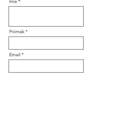
Ime
Priimek
Email
Sporočilo
Pošlji