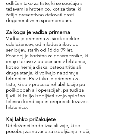
odličen tako za tiste, ki se soočajo s
težavami s hrbtenico, kot za tiste, ki
želijo preventivno delovati proti
degenerativnim spremembam.
Za koga je vadba primerna
Vadba je primerna za širok spekter
udeležencev, od mladostnikov do
seniorjev, starih od 16 do 99 let.
Posebej je koristna za posameznike, ki
imajo težave z bolečinami v hrbtenici,
kot so hernija diska, osteoartritis ali
druga stanja, ki vplivajo na zdravje
hrbtenice. Prav tako je primerna za
tiste, ki so v procesu rehabilitacije po
poškodbah ali operacijah, pa tudi za
ljudi, ki želijo izboljšati svojo splošno
telesno kondicijo in preprečiti težave s
hrbtenico.
Kaj lahko pričakujete
Udeleženci bodo izvajali vaje, ki so
posebej zasnovane za izboljšanje moči,