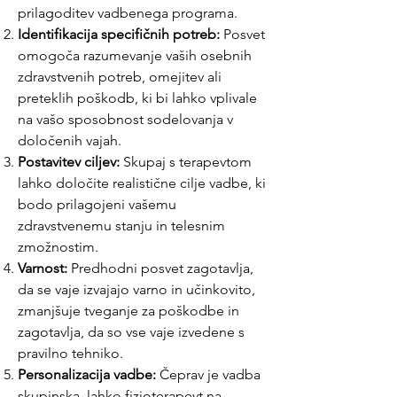
prilagoditev vadbenega programa.
Identifikacija specifičnih potreb:
Posvet
omogoča razumevanje vaših osebnih
zdravstvenih potreb, omejitev ali
preteklih poškodb, ki bi lahko vplivale
na vašo sposobnost sodelovanja v
določenih vajah.
Postavitev ciljev:
Skupaj s terapevtom
lahko določite realistične cilje vadbe, ki
bodo prilagojeni vašemu
zdravstvenemu stanju in telesnim
zmožnostim.
Varnost:
Predhodni posvet zagotavlja,
da se vaje izvajajo varno in učinkovito,
zmanjšuje tveganje za poškodbe in
zagotavlja, da so vse vaje izvedene s
pravilno tehniko.
Personalizacija vadbe:
Čeprav je vadba
skupinska, lahko fizioterapevt na