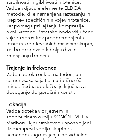
stabilnosti in gibljivosti hrbtenice.
Vadba vključuje elemente ELDOA
metode, ki je namenjena raztezanju in
krepitev specifičnih nivojev hrbtenice,
kar pomaga pri lajšanju kompresije
okoli vretenc. Prav tako bodo vključene
vaje za sprostitev preobremenjenih
mišic in krepitev šibkih mišičnih skupin,
kar bo prispevalo k boljši drži in
zmanjšanju bolečin.
Trajanje in frekvenca
Vadba poteka enkrat na teden, pri
čemer vsaka seja traja približno 60
minut. Redna udeležba je ključna za
doseganje dolgoročnih koristi.
Lokacija
Vadba poteka v prijetnem in
spodbudnem okolju SONČNE VILE v
Mariboru, kjer strokovno usposobljeni
fizioterapevti vodijo skupine z
namenom zagotavljanja individualne