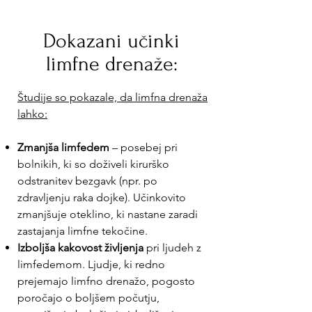
Dokazani učinki
limfne drenaže:
Študije so pokazale, da limfna drenaža
lahko:
Zmanjša limfedem
– posebej pri
bolnikih, ki so doživeli kirurško
odstranitev bezgavk (npr. po
zdravljenju raka dojke). Učinkovito
zmanjšuje oteklino, ki nastane zaradi
zastajanja limfne tekočine.
Izboljša kakovost življenja
pri ljudeh z
limfedemom. Ljudje, ki redno
prejemajo limfno drenažo, pogosto
poročajo o boljšem počutju,