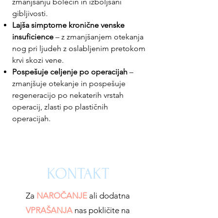
zmanjšanju bolečin in izboljšani
gibljivosti.
Lajša simptome kronične venske
insuficience
– z zmanjšanjem otekanja
nog pri ljudeh z oslabljenim pretokom
krvi skozi vene.
Pospešuje celjenje po operacijah
–
zmanjšuje otekanje in pospešuje
regeneracijo po nekaterih vrstah
operacij, zlasti po plastičnih
operacijah.
KONTAKT
Za
NAROČANJE
ali dodatna
VPRAŠANJA
nas pokličite na