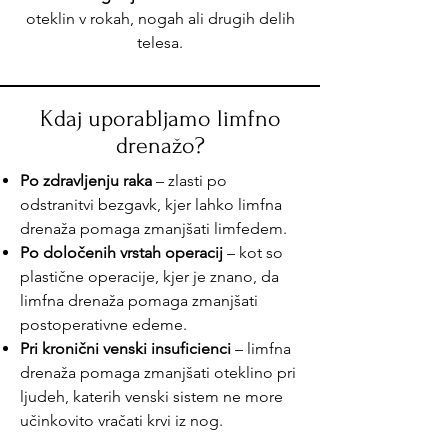
oteklin v rokah, nogah ali drugih delih
telesa.
Kdaj uporabljamo limfno
drenažo?
Po zdravljenju raka
– zlasti po
odstranitvi bezgavk, kjer lahko limfna
drenaža pomaga zmanjšati limfedem.
Po določenih vrstah operacij
– kot so
plastične operacije, kjer je znano, da
limfna drenaža pomaga zmanjšati
postoperativne edeme.
Pri kronični venski insuficienci
– limfna
drenaža pomaga zmanjšati oteklino pri
ljudeh, katerih venski sistem ne more
učinkovito vračati krvi iz nog.